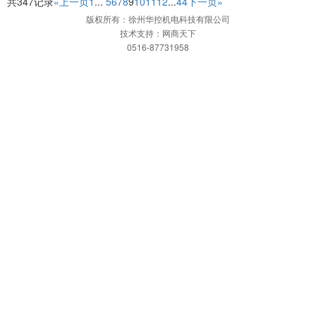
共347记录
«上一页
1
...
5
6
7
8
9
10
11
12
...
44
下一页»
版权所有：徐州华控机电科技有限公司
技术支持：网商天下
0516-87731958
网站首页
一键拨打
发送短信
APP下载
联系信息
网站首页
关于我们
企业简介
企业文化
企业愿景