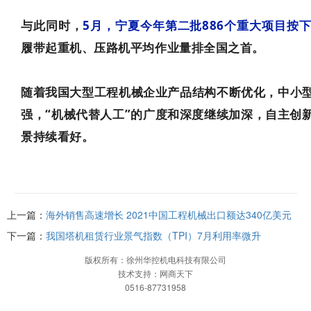
与此同时，
5月，宁夏今年第二批886个重大项目按下
履带起重机、压路机平均作业量排全国之首。
随着我国大型工程机械企业产品结构不断优化，中小
强，“机械代替人工”的广度和深度继续加深，自主创
景持续看好。
上一篇：
海外销售高速增长 2021中国工程机械出口额达340亿美元
下一篇：
我国塔机租赁行业景气指数（TPI）7月利用率微升
版权所有：徐州华控机电科技有限公司
技术支持：网商天下
0516-87731958